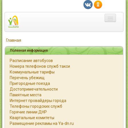
Главная
Главная
Город
Полезная информация
Расписание автобусов
Статьи
Номера телефонов служб такси
Коммунальные тарифы
Каталог
Перечень убежищ
Пригородные поезда
Справочник
Достопримечательности
Памятные места
Работа
Интернет провайдеры города
Телефоны городских служб
Объявления
Горячие линии ДНР
Квартальные комитеты
Помощь
Размещение рекламы на Ya-dn.ru