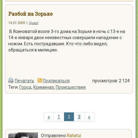
Контакты
Разбой на Зорьке
14.01.2009
|
Quasi
В Ясиноватой возле 3-го дома на Зорьке в ночь с 13-е на
14-е января двое неизвестных совершили нападение с
Войти
ножом. Есть пострадавшие. Кто что-либо видел,
обращаться в милицию.
Печатать
Подписаться
просмотров: 2 124
Теги:
Город
,
Криминал
,
Происшествия
«
1
2
3
»
Отправлено
Ratatui