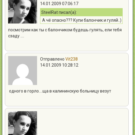
14.01.2009 07:06:17
SteelRat писал(а):
А чё опасно??? Купи балончик и гуляй..)
посмотрим как ты с балончиком будешь гулять, ели тебя
сзаду ….
Отправлено
Vit238
14.01.2009 10:28:12
одного в горло….ща в калининскую больницу везут