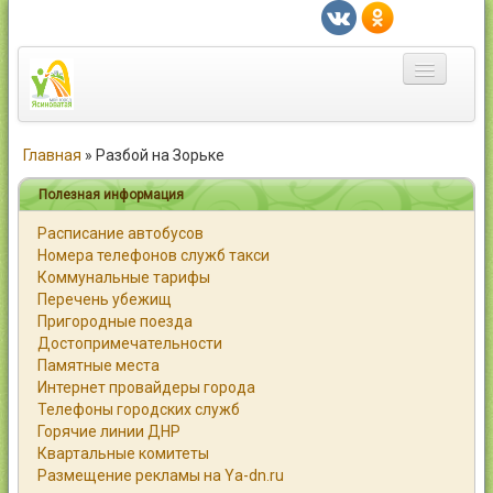
Главная
Главная
»
Разбой на Зорьке
Город
Полезная информация
Расписание автобусов
Статьи
Номера телефонов служб такси
Коммунальные тарифы
Каталог
Перечень убежищ
Пригородные поезда
Справочник
Достопримечательности
Памятные места
Работа
Интернет провайдеры города
Телефоны городских служб
Объявления
Горячие линии ДНР
Квартальные комитеты
Помощь
Размещение рекламы на Ya-dn.ru