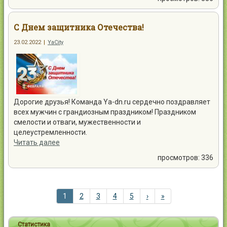
С Днем защитника Отечества!
23.02.2022
|
YaCity
Дорогие друзья! Команда Ya-dn.ru сердечно поздравляет
всех мужчин с грандиозным праздником! Праздником
смелости и отваги, мужественности и
целеустремленности.
Читать далее
просмотров: 336
1
2
3
4
5
›
»
Статистика