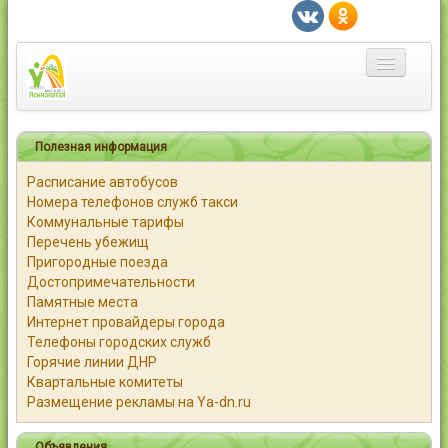
Главная
Полезная информация
Город
Расписание автобусов
Номера телефонов служб такси
Статьи
Коммунальные тарифы
Перечень убежищ
Каталог
Пригородные поезда
Достопримечательности
Справочник
Памятные места
Интернет провайдеры города
Работа
Телефоны городских служб
Горячие линии ДНР
Квартальные комитеты
Объявления
Размещение рекламы на Ya-dn.ru
Помощь
Объявления