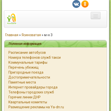
Главная
Главная
»
Ясиноватая
»
м-н 3
Город
Полезная информация
Расписание автобусов
Статьи
Номера телефонов служб такси
Коммунальные тарифы
Каталог
Перечень убежищ
Пригородные поезда
Справочник
Достопримечательности
Памятные места
Работа
Интернет провайдеры города
Телефоны городских служб
Объявления
Горячие линии ДНР
Квартальные комитеты
Помощь
Размещение рекламы на Ya-dn.ru