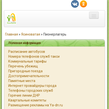
Главная
Главная
»
Ясиноватая
»
Пионерлагерь
Город
Полезная информация
Расписание автобусов
Статьи
Номера телефонов служб такси
Коммунальные тарифы
Каталог
Перечень убежищ
Пригородные поезда
Справочник
Достопримечательности
Памятные места
Работа
Интернет провайдеры города
Телефоны городских служб
Объявления
Горячие линии ДНР
Квартальные комитеты
Помощь
Размещение рекламы на Ya-dn.ru