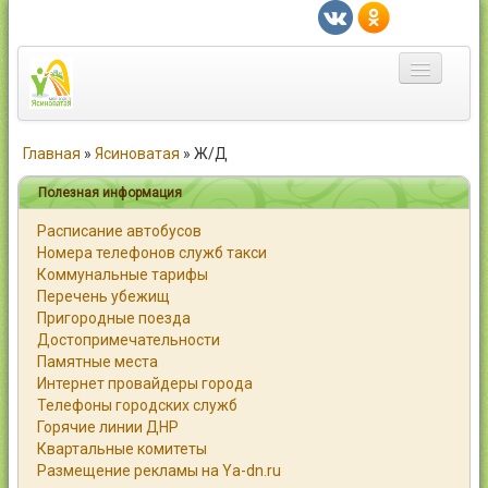
Главная
Главная
»
Ясиноватая
»
Ж/Д
Город
Полезная информация
Расписание автобусов
Статьи
Номера телефонов служб такси
Коммунальные тарифы
Каталог
Перечень убежищ
Пригородные поезда
Справочник
Достопримечательности
Памятные места
Работа
Интернет провайдеры города
Телефоны городских служб
Объявления
Горячие линии ДНР
Квартальные комитеты
Помощь
Размещение рекламы на Ya-dn.ru