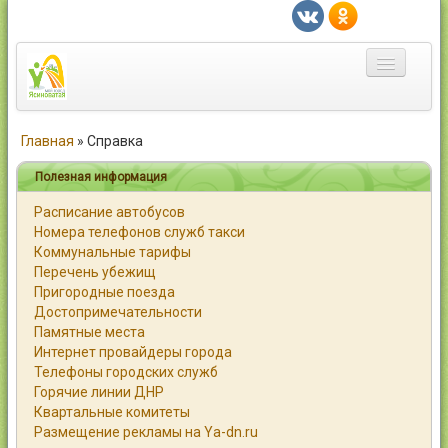
Главная
Главная
»
Справка
Город
Полезная информация
Расписание автобусов
Статьи
Номера телефонов служб такси
Коммунальные тарифы
Каталог
Перечень убежищ
Пригородные поезда
Справочник
Достопримечательности
Памятные места
Работа
Интернет провайдеры города
Телефоны городских служб
Объявления
Горячие линии ДНР
Квартальные комитеты
Помощь
Размещение рекламы на Ya-dn.ru