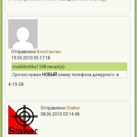
Отправлено
Константин
19.04.2010 05:17:18
matildochka1108 писал(а):
Срочно нужен
НОВЫЙ
номер телефона дежурного в
исполкоме. Ну не могу я больше выслушивать жалобы
4-19-58
всего города на отсутствие света , воды и т.д и т.п. !
Отправлено
Stalker
08.06.2010 03:14:48