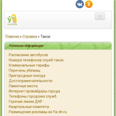
Главная
Главная
»
Справка
»
Такси
Город
Полезная информация
Расписание автобусов
Статьи
Номера телефонов служб такси
Коммунальные тарифы
Каталог
Перечень убежищ
Пригородные поезда
Справочник
Достопримечательности
Памятные места
Работа
Интернет провайдеры города
Телефоны городских служб
Объявления
Горячие линии ДНР
Квартальные комитеты
Помощь
Размещение рекламы на Ya-dn.ru