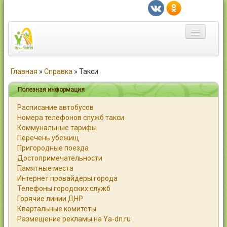
Главная
Главная
»
Справка
»
Такси
Город
Полезная информация
Расписание автобусов
Статьи
Номера телефонов служб такси
Коммунальные тарифы
Каталог
Перечень убежищ
Пригородные поезда
Справочник
Достопримечательности
Памятные места
Работа
Интернет провайдеры города
Телефоны городских служб
Объявления
Горячие линии ДНР
Квартальные комитеты
Помощь
Размещение рекламы на Ya-dn.ru