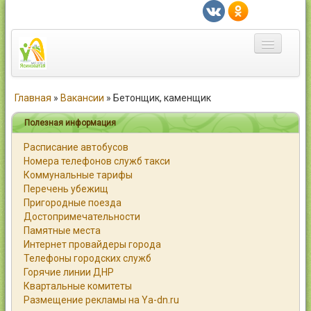
Главная
Главная
»
Вакансии
»
Бетонщик, каменщик
Город
Полезная информация
Расписание автобусов
Статьи
Номера телефонов служб такси
Коммунальные тарифы
Каталог
Перечень убежищ
Пригородные поезда
Справочник
Достопримечательности
Памятные места
Работа
Интернет провайдеры города
Телефоны городских служб
Объявления
Горячие линии ДНР
Квартальные комитеты
Помощь
Размещение рекламы на Ya-dn.ru