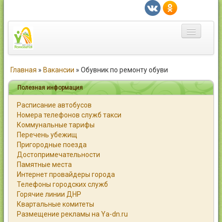
Главная
Главная
»
Вакансии
»
Обувник по ремонту обуви
Город
Полезная информация
Расписание автобусов
Статьи
Номера телефонов служб такси
Коммунальные тарифы
Каталог
Перечень убежищ
Пригородные поезда
Справочник
Достопримечательности
Памятные места
Работа
Интернет провайдеры города
Телефоны городских служб
Объявления
Горячие линии ДНР
Квартальные комитеты
Помощь
Размещение рекламы на Ya-dn.ru