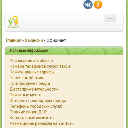
Главная
Главная
»
Вакансии
»
Официант
Город
Полезная информация
Расписание автобусов
Статьи
Номера телефонов служб такси
Коммунальные тарифы
Каталог
Перечень убежищ
Пригородные поезда
Справочник
Достопримечательности
Памятные места
Работа
Интернет провайдеры города
Телефоны городских служб
Объявления
Горячие линии ДНР
Квартальные комитеты
Помощь
Размещение рекламы на Ya-dn.ru