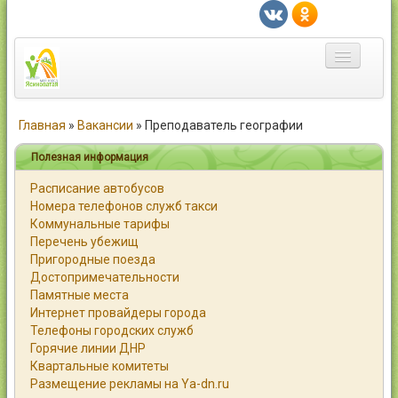
Главная
Главная
»
Вакансии
»
Преподаватель географии
Город
Полезная информация
Расписание автобусов
Статьи
Номера телефонов служб такси
Коммунальные тарифы
Каталог
Перечень убежищ
Пригородные поезда
Справочник
Достопримечательности
Памятные места
Работа
Интернет провайдеры города
Телефоны городских служб
Объявления
Горячие линии ДНР
Квартальные комитеты
Помощь
Размещение рекламы на Ya-dn.ru