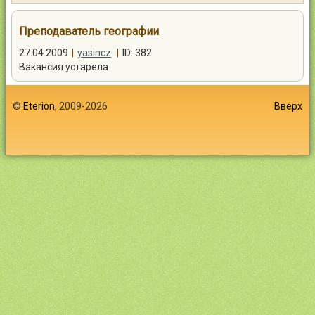
Контакты
Преподаватель географии
27.04.2009
|
yasincz
|
ID: 382
Вакансия устарела
Войти
©
Eterion
, 2009-2026
Вверх