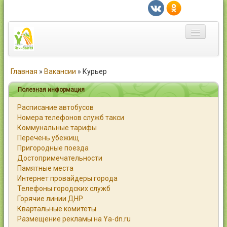
Главная
Главная
»
Вакансии
»
Курьер
Город
Полезная информация
Расписание автобусов
Статьи
Номера телефонов служб такси
Коммунальные тарифы
Каталог
Перечень убежищ
Пригородные поезда
Справочник
Достопримечательности
Памятные места
Работа
Интернет провайдеры города
Телефоны городских служб
Объявления
Горячие линии ДНР
Квартальные комитеты
Помощь
Размещение рекламы на Ya-dn.ru