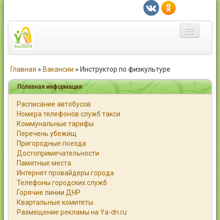
Главная
Главная
»
Вакансии
»
Инструктор по физкультуре
Город
Полезная информация
Расписание автобусов
Статьи
Номера телефонов служб такси
Коммунальные тарифы
Каталог
Перечень убежищ
Пригородные поезда
Справочник
Достопримечательности
Памятные места
Работа
Интернет провайдеры города
Телефоны городских служб
Объявления
Горячие линии ДНР
Квартальные комитеты
Помощь
Размещение рекламы на Ya-dn.ru