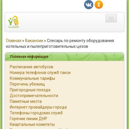
Главная
Главная
»
Вакансии
»
Слесарь по ремонту оборудования
котельных и пылеприготовительных цехов
Город
Полезная информация
Статьи
Расписание автобусов
Номера телефонов служб такси
Каталог
Коммунальные тарифы
Перечень убежищ
Справочник
Пригородные поезда
Достопримечательности
Работа
Памятные места
Интернет провайдеры города
Объявления
Телефоны городских служб
Горячие линии ДНР
Помощь
Квартальные комитеты