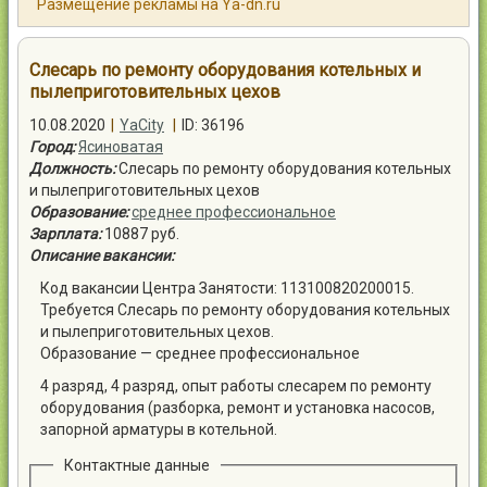
Размещение рекламы на Ya-dn.ru
Контакты
Слесарь по ремонту оборудования котельных и
пылеприготовительных цехов
10.08.2020
|
YaCity
|
ID: 36196
Город:
Ясиноватая
Войти
Должность:
Слесарь по ремонту оборудования котельных
и пылеприготовительных цехов
Образование:
среднее профессиональное
Зарплата:
10887 руб.
Описание вакансии:
Код вакансии Центра Занятости: 113100820200015.
Требуется Слесарь по ремонту оборудования котельных
и пылеприготовительных цехов.
Образование — среднее профессиональное
4 разряд, 4 разряд, опыт работы слесарем по ремонту
оборудования (разборка, ремонт и установка насосов,
запорной арматуры в котельной.
Контактные данные