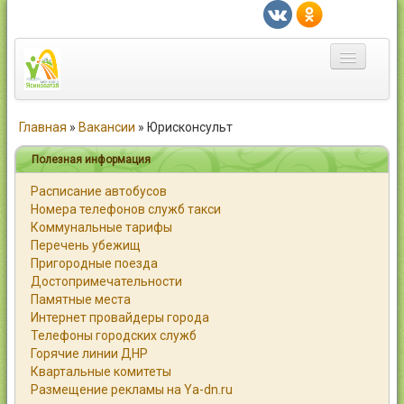
Главная
Главная
»
Вакансии
»
Юрисконсульт
Город
Полезная информация
Расписание автобусов
Статьи
Номера телефонов служб такси
Коммунальные тарифы
Каталог
Перечень убежищ
Пригородные поезда
Справочник
Достопримечательности
Памятные места
Работа
Интернет провайдеры города
Телефоны городских служб
Объявления
Горячие линии ДНР
Квартальные комитеты
Помощь
Размещение рекламы на Ya-dn.ru