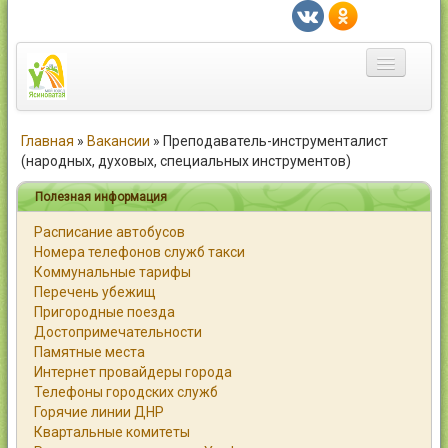
Главная
Главная
»
Вакансии
»
Преподаватель-инструменталист
(народных, духовых, специальных инструментов)
Город
Полезная информация
Статьи
Расписание автобусов
Номера телефонов служб такси
Каталог
Коммунальные тарифы
Перечень убежищ
Справочник
Пригородные поезда
Достопримечательности
Работа
Памятные места
Интернет провайдеры города
Объявления
Телефоны городских служб
Горячие линии ДНР
Помощь
Квартальные комитеты