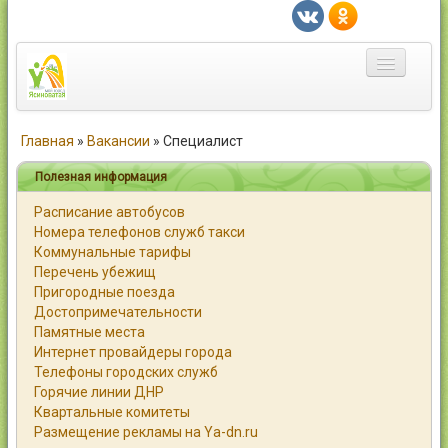
Главная
Главная
»
Вакансии
»
Специалист
Город
Полезная информация
Расписание автобусов
Статьи
Номера телефонов служб такси
Коммунальные тарифы
Каталог
Перечень убежищ
Пригородные поезда
Справочник
Достопримечательности
Памятные места
Работа
Интернет провайдеры города
Телефоны городских служб
Объявления
Горячие линии ДНР
Квартальные комитеты
Помощь
Размещение рекламы на Ya-dn.ru