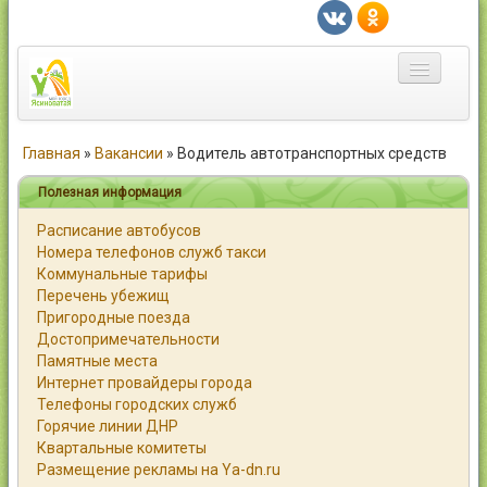
Главная
Главная
»
Вакансии
»
Водитель автотранспортных средств
Город
Полезная информация
Расписание автобусов
Статьи
Номера телефонов служб такси
Коммунальные тарифы
Каталог
Перечень убежищ
Пригородные поезда
Справочник
Достопримечательности
Памятные места
Работа
Интернет провайдеры города
Телефоны городских служб
Объявления
Горячие линии ДНР
Квартальные комитеты
Помощь
Размещение рекламы на Ya-dn.ru