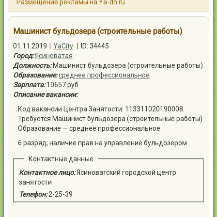
Размещение рекламы на Ya-dn.ru
Контакты
Машинист бульдозера (строительные работы)
01.11.2019
|
YaCity
|
ID: 34445
Город:
Ясиноватая
Должность:
Машинист бульдозера (строительные работы)
Войти
Образование:
среднее профессиональное
Зарплата:
10657 руб.
Описание вакансии:
Код вакансии Центра Занятости: 113311020190008.
Требуется Машинист бульдозера (строительные работы).
Образование — среднее профессиональное
6 разряд; наличие прав на управление бульдозером
Контактные данные
Контактное лицо:
Ясиноватский городской центр
занятости
Телефон:
2-25-39