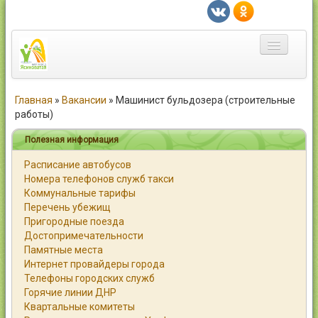
Главная
Главная
»
Вакансии
»
Машинист бульдозера (строительные
работы)
Город
Полезная информация
Статьи
Расписание автобусов
Номера телефонов служб такси
Каталог
Коммунальные тарифы
Перечень убежищ
Справочник
Пригородные поезда
Достопримечательности
Работа
Памятные места
Интернет провайдеры города
Объявления
Телефоны городских служб
Горячие линии ДНР
Помощь
Квартальные комитеты