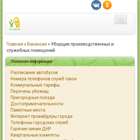
Главная
Главная
»
Вакансии
»
Уборщик производственных и
служебных помещений
Город
Полезная информация
Статьи
Расписание автобусов
Номера телефонов служб такси
Каталог
Коммунальные тарифы
Перечень убежищ
Справочник
Пригородные поезда
Достопримечательности
Работа
Памятные места
Интернет провайдеры города
Объявления
Телефоны городских служб
Горячие линии ДНР
Помощь
Квартальные комитеты