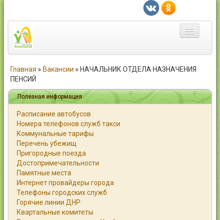
Главная
Главная
»
Вакансии
»
НАЧАЛЬНИК ОТДЕЛА НАЗНАЧЕНИЯ
ПЕНСИЙ
Город
Полезная информация
Статьи
Расписание автобусов
Номера телефонов служб такси
Каталог
Коммунальные тарифы
Перечень убежищ
Справочник
Пригородные поезда
Достопримечательности
Работа
Памятные места
Интернет провайдеры города
Объявления
Телефоны городских служб
Горячие линии ДНР
Помощь
Квартальные комитеты