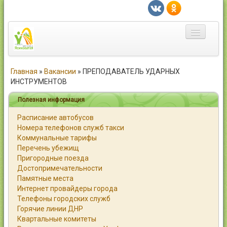
Главная
Главная
»
Вакансии
»
ПРЕПОДАВАТЕЛЬ УДАРНЫХ
ИНСТРУМЕНТОВ
Город
Полезная информация
Статьи
Расписание автобусов
Номера телефонов служб такси
Каталог
Коммунальные тарифы
Перечень убежищ
Справочник
Пригородные поезда
Достопримечательности
Работа
Памятные места
Интернет провайдеры города
Объявления
Телефоны городских служб
Горячие линии ДНР
Помощь
Квартальные комитеты