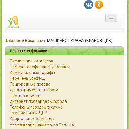
Главная
Главная
»
Вакансии
»
МАШИНИСТ КРАНА (КРАНОВЩИК)
Город
Полезная информация
Расписание автобусов
Статьи
Номера телефонов служб такси
Коммунальные тарифы
Каталог
Перечень убежищ
Пригородные поезда
Справочник
Достопримечательности
Памятные места
Работа
Интернет провайдеры города
Телефоны городских служб
Объявления
Горячие линии ДНР
Квартальные комитеты
Помощь
Размещение рекламы на Ya-dn.ru