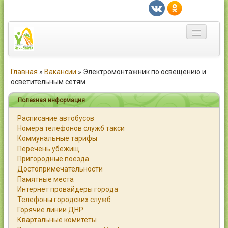
Главная
Главная
»
Вакансии
»
Электромонтажник по освещению и
осветительным сетям
Город
Полезная информация
Статьи
Расписание автобусов
Номера телефонов служб такси
Каталог
Коммунальные тарифы
Перечень убежищ
Справочник
Пригородные поезда
Достопримечательности
Работа
Памятные места
Интернет провайдеры города
Объявления
Телефоны городских служб
Горячие линии ДНР
Помощь
Квартальные комитеты