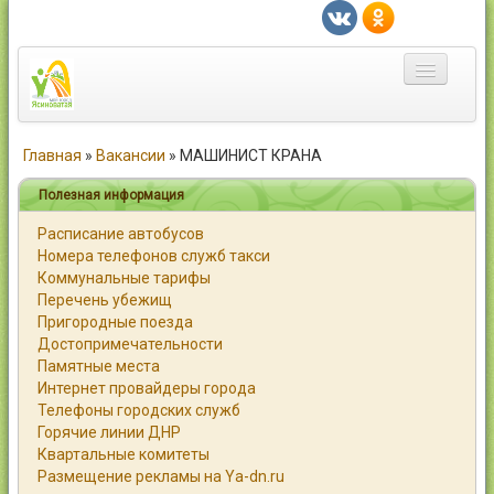
Главная
Главная
»
Вакансии
»
МАШИНИСТ КРАНА
Город
Полезная информация
Расписание автобусов
Статьи
Номера телефонов служб такси
Коммунальные тарифы
Каталог
Перечень убежищ
Пригородные поезда
Справочник
Достопримечательности
Памятные места
Работа
Интернет провайдеры города
Телефоны городских служб
Объявления
Горячие линии ДНР
Квартальные комитеты
Помощь
Размещение рекламы на Ya-dn.ru