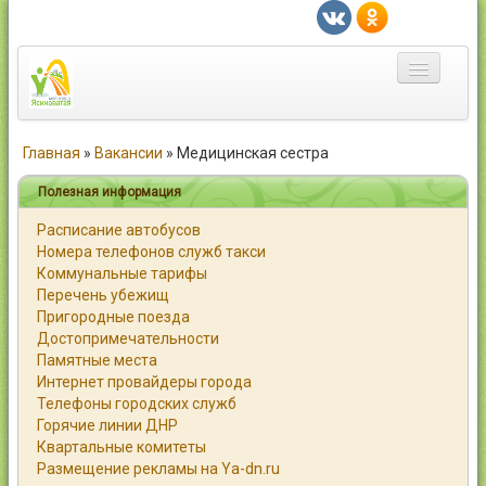
Главная
Главная
»
Вакансии
»
Медицинская сестра
Город
Полезная информация
Расписание автобусов
Статьи
Номера телефонов служб такси
Коммунальные тарифы
Каталог
Перечень убежищ
Пригородные поезда
Справочник
Достопримечательности
Памятные места
Работа
Интернет провайдеры города
Телефоны городских служб
Объявления
Горячие линии ДНР
Квартальные комитеты
Помощь
Размещение рекламы на Ya-dn.ru