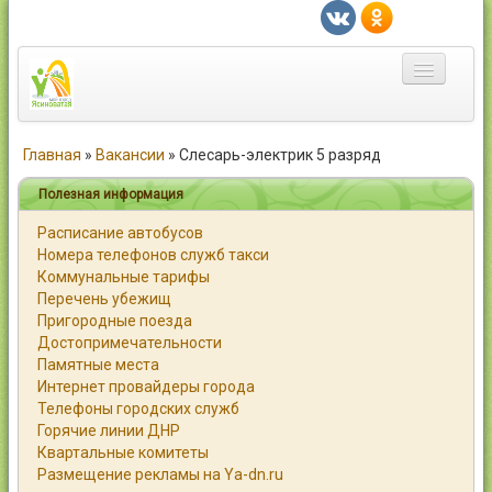
Главная
Главная
»
Вакансии
»
Слесарь-электрик 5 разряд
Город
Полезная информация
Расписание автобусов
Статьи
Номера телефонов служб такси
Коммунальные тарифы
Каталог
Перечень убежищ
Пригородные поезда
Справочник
Достопримечательности
Памятные места
Работа
Интернет провайдеры города
Телефоны городских служб
Объявления
Горячие линии ДНР
Квартальные комитеты
Помощь
Размещение рекламы на Ya-dn.ru