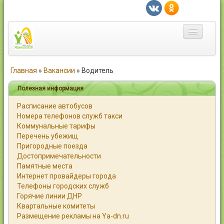
Главная
Главная
»
Вакансии
»
Водитель
Город
Полезная информация
Расписание автобусов
Статьи
Номера телефонов служб такси
Коммунальные тарифы
Каталог
Перечень убежищ
Пригородные поезда
Справочник
Достопримечательности
Памятные места
Работа
Интернет провайдеры города
Телефоны городских служб
Объявления
Горячие линии ДНР
Квартальные комитеты
Помощь
Размещение рекламы на Ya-dn.ru