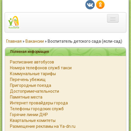
Главная
Главная
»
Вакансии
»
Воспитатель детского сада (ясли-сад)
Город
Полезная информация
Расписание автобусов
Статьи
Номера телефонов служб такси
Коммунальные тарифы
Каталог
Перечень убежищ
Пригородные поезда
Справочник
Достопримечательности
Памятные места
Работа
Интернет провайдеры города
Телефоны городских служб
Объявления
Горячие линии ДНР
Квартальные комитеты
Помощь
Размещение рекламы на Ya-dn.ru