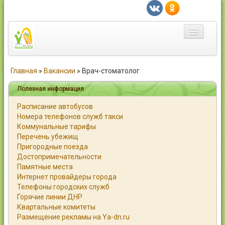
Главная
Главная
»
Вакансии
»
Врач-стоматолог
Город
Полезная информация
Расписание автобусов
Статьи
Номера телефонов служб такси
Коммунальные тарифы
Каталог
Перечень убежищ
Пригородные поезда
Справочник
Достопримечательности
Памятные места
Работа
Интернет провайдеры города
Телефоны городских служб
Объявления
Горячие линии ДНР
Квартальные комитеты
Помощь
Размещение рекламы на Ya-dn.ru