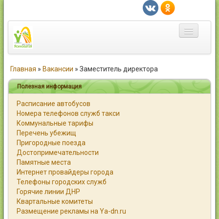
Главная
Главная
»
Вакансии
»
Заместитель директора
Город
Полезная информация
Расписание автобусов
Статьи
Номера телефонов служб такси
Коммунальные тарифы
Каталог
Перечень убежищ
Пригородные поезда
Справочник
Достопримечательности
Памятные места
Работа
Интернет провайдеры города
Телефоны городских служб
Объявления
Горячие линии ДНР
Квартальные комитеты
Помощь
Размещение рекламы на Ya-dn.ru