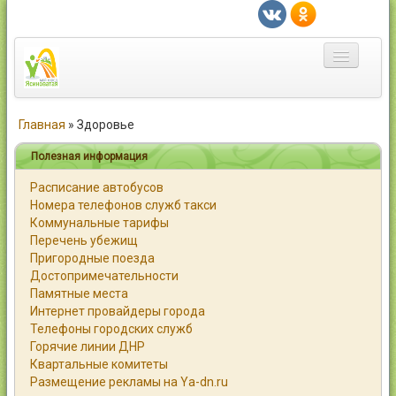
Главная
Главная
»
Здоровье
Город
Полезная информация
Расписание автобусов
Статьи
Номера телефонов служб такси
Коммунальные тарифы
Каталог
Перечень убежищ
Пригородные поезда
Справочник
Достопримечательности
Памятные места
Работа
Интернет провайдеры города
Телефоны городских служб
Объявления
Горячие линии ДНР
Квартальные комитеты
Помощь
Размещение рекламы на Ya-dn.ru