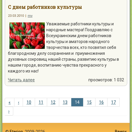
С днем работников культуры
23.03.2010
|
mv
Уважаемые работники культуры и
народные мастера! Поздравляю с
Всеукраинским днем работников
культуры и аматоров народного
творчества всех, кто посвятил себя
благородному делу сохранения и приумножения
духовных сокровищ нашей страны, развитию культуры в
нашем городе, воспитанию чувства прекрасного у
каждого из нас!
Читать далее
просмотров: 1 032
«
‹
10
11
12
13
14
15
16
17
›
©
Eterion
, 2009-2026
Вверх