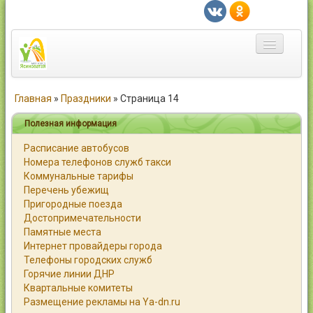
Главная
Главная
»
Праздники
»
Страница 14
Город
Полезная информация
Расписание автобусов
Статьи
Номера телефонов служб такси
Коммунальные тарифы
Каталог
Перечень убежищ
Пригородные поезда
Справочник
Достопримечательности
Памятные места
Работа
Интернет провайдеры города
Телефоны городских служб
Объявления
Горячие линии ДНР
Квартальные комитеты
Помощь
Размещение рекламы на Ya-dn.ru