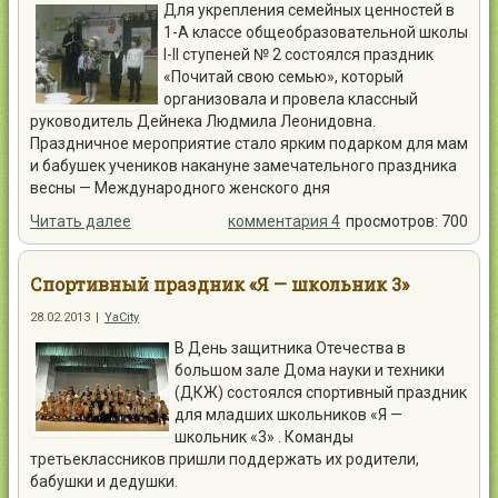
Для укрепления семейных ценностей в
1-А классе общеобразовательной школы
I-II ступеней № 2 состоялся праздник
«Почитай свою семью», который
организовала и провела классный
руководитель Дейнека Людмила Леонидовна.
Праздничное мероприятие стало ярким подарком для мам
и бабушек учеников накануне замечательного праздника
весны — Международного женского дня
Читать далее
комментария 4
просмотров: 700
Спортивный праздник «Я — школьник 3»
28.02.2013
|
YaCity
В День защитника Отечества в
большом зале Дома науки и техники
(ДКЖ) состоялся спортивный праздник
для младших школьников «Я —
школьник «3» . Команды
третьеклассников пришли поддержать их родители,
бабушки и дедушки.