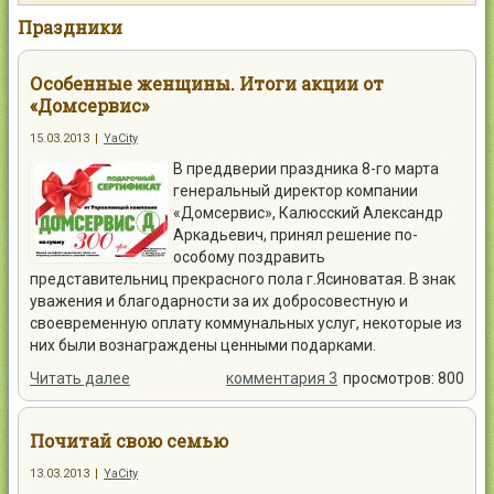
Контакты
Праздники
Особенные женщины. Итоги акции от
«Домсервис»
15.03.2013
|
YaCity
Войти
В преддверии праздника 8-го марта
генеральный директор компании
«Домсервис», Калюсский Александр
Аркадьевич, принял решение по-
особому поздравить
представительниц прекрасного пола г.Ясиноватая. В знак
уважения и благодарности за их добросовестную и
своевременную оплату коммунальных услуг, некоторые из
них были вознаграждены ценными подарками.
Читать далее
комментария 3
просмотров: 800
Почитай свою семью
13.03.2013
|
YaCity