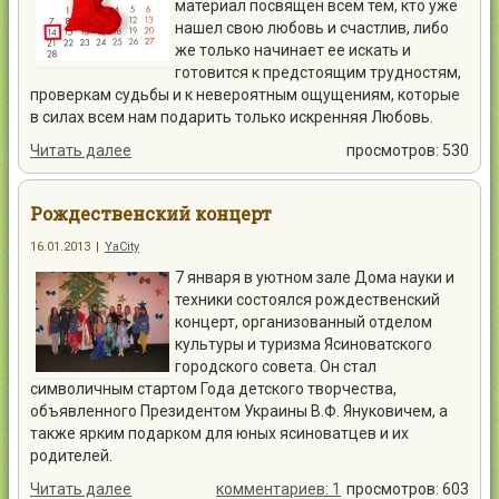
материал посвящен всем тем, кто уже
нашел свою любовь и счастлив, либо
же только начинает ее искать и
готовится к предстоящим трудностям,
проверкам судьбы и к невероятным ощущениям, которые
в силах всем нам подарить только искренняя Любовь.
Читать далее
просмотров: 530
Рождественский концерт
16.01.2013
|
YaCity
7 января в уютном зале Дома науки и
техники состоялся рождественский
концерт, организованный отделом
культуры и туризма Ясиноватского
городского совета. Он стал
символичным стартом Года детского творчества,
объявленного Президентом Украины В.Ф. Януковичем, а
также ярким подарком для юных ясиноватцев и их
родителей.
Читать далее
комментариев: 1
просмотров: 603