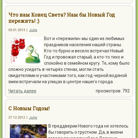
Что нам Конец Света? Нам бы Новый Год
пережить! :)
03.01.2013
|
Julie
Вот и «пережили» мы один из любимых
праздников населения нашей страны.
Кто-то бурно и весело встречал Новый
Год и провожал старый, а кто-то тихо и
спокойно в семейном кругу. Те, кому было
сложно усидеть в четырёх стенах, могли стать
свидетелями и участниками того, как год черной водяной
змеи встречали на улицах в центре нашего города.
Читать далее
просмотров: 792
С Новым Годом!
27.12.2012
|
Julie
В преддверии Нового года не хотелось
бы говорить о грустном. Да, в жизни