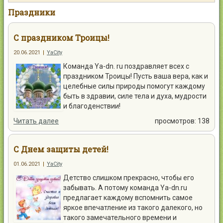
Контакты
Праздники
С праздником Троицы!
20.06.2021
|
YaCity
Команда Ya-dn. ru поздравляет всех с
Войти
праздником Троицы! Пусть ваша вера, как и
целебные силы природы помогут каждому
быть в здравии, силе тела и духа, мудрости
и благоденствии!
Читать далее
просмотров: 138
С Днем защиты детей!
01.06.2021
|
YaCity
Детство слишком прекрасно, чтобы его
забывать. А потому команда Ya-dn.ru
предлагает каждому вспомнить самое
яркое впечатление из такого далекого, но
такого замечательного времени и