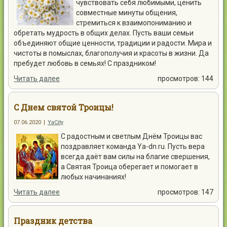
чувствовать себя любимыми, ценить
совместные минуты общения,
стремиться к взаимопониманию и
обретать мудрость в общих делах. Пусть ваши семьи
объединяют общие ценности, традиции и радости. Мира и
чистоты в помыслах, благополучия и красоты в жизни. Да
пребудет любовь в семьях! С праздником!
Читать далее
просмотров: 144
C Днем святой Троицы!
07.06.2020
|
YaCity
С радостным и светлым Днём Троицы вас
поздравляет команда Ya-dn.ru. Пусть вера
всегда даёт вам силы на благие свершения,
а Святая Троица оберегает и помогает в
любых начинаниях!
Читать далее
просмотров: 147
Праздник детства