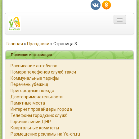
Главная
Главная
»
Праздники
»
Страница 3
Город
Полезная информация
Расписание автобусов
Статьи
Номера телефонов служб такси
Коммунальные тарифы
Каталог
Перечень убежищ
Пригородные поезда
Справочник
Достопримечательности
Памятные места
Работа
Интернет провайдеры города
Телефоны городских служб
Объявления
Горячие линии ДНР
Квартальные комитеты
Помощь
Размещение рекламы на Ya-dn.ru