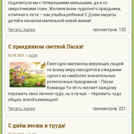
поделиться им с теперешними малышами, да и со
сверстниками тоже. Желаем всем чудесного праздника,
отличного лета — как улыбка ребёнка! С Днём защиты
детей и началом маленькой новой жизни!
Читать далее
просмотров: 120
С праздником светлой Пасхи!
02.05.2021
|
YaCity
Ежегодно миллионы верующих людей
по всему миру находятся в ожидании
одного из наиболее значительных
религиозных праздников − Пасхи.
Команда Ya-dn.ru желает каждому
пережить своё личное чудо, ну а лучше – пережить чудо
общее, всеобъемлющее!
Читать далее
просмотров: 221
С днём весны и труда!