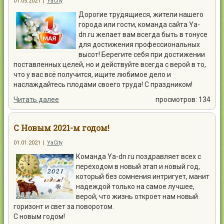
01.05.2021
|
YaCity
Дорогие трудящиеся, жители нашего
города или гости, команда сайта Ya-
dn.ru желает вам всегда быть в тонусе
для достижения профессиональных
высот! Берегите себя при достижении
поставленных целей, но и действуйте всегда с верой в то,
что у вас всё получится, ищите любимое дело и
наслаждайтесь плодами своего труда! С праздником!
Читать далее
просмотров: 134
С Новым 2021-м годом!
01.01.2021
|
YaCity
Команда Ya-dn.ru поздравляет всех с
переходом в новый этап и новый год,
который без сомнения интригует, манит
надеждой только на самое лучшее,
верой, что жизнь откроет нам новый
горизонт и свет за поворотом.
С новым годом!