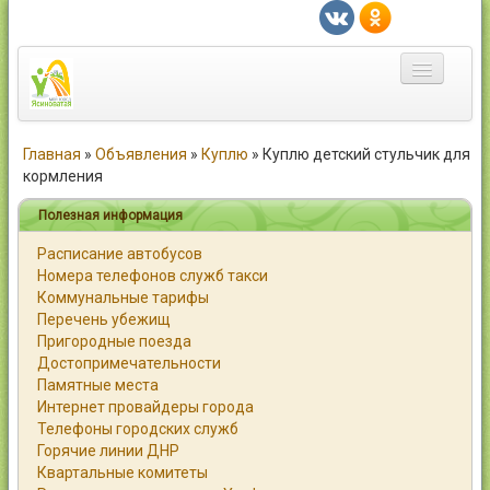
Главная
Главная
»
Объявления
»
Куплю
»
Куплю детский стульчик для
кормления
Город
Полезная информация
Статьи
Расписание автобусов
Номера телефонов служб такси
Каталог
Коммунальные тарифы
Перечень убежищ
Справочник
Пригородные поезда
Достопримечательности
Работа
Памятные места
Интернет провайдеры города
Объявления
Телефоны городских служб
Горячие линии ДНР
Помощь
Квартальные комитеты