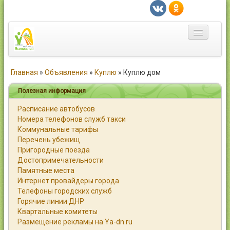
Главная
Главная
»
Объявления
»
Куплю
»
Куплю дом
Город
Полезная информация
Расписание автобусов
Статьи
Номера телефонов служб такси
Коммунальные тарифы
Каталог
Перечень убежищ
Пригородные поезда
Справочник
Достопримечательности
Памятные места
Работа
Интернет провайдеры города
Телефоны городских служб
Объявления
Горячие линии ДНР
Квартальные комитеты
Помощь
Размещение рекламы на Ya-dn.ru