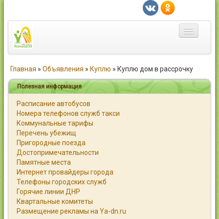
Главная
Главная
»
Объявления
»
Куплю
»
Куплю дом в рассрочку
Город
Полезная информация
Расписание автобусов
Статьи
Номера телефонов служб такси
Коммунальные тарифы
Каталог
Перечень убежищ
Пригородные поезда
Справочник
Достопримечательности
Памятные места
Работа
Интернет провайдеры города
Телефоны городских служб
Объявления
Горячие линии ДНР
Квартальные комитеты
Помощь
Размещение рекламы на Ya-dn.ru