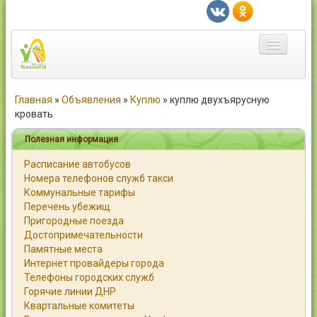
Главная
Главная
»
Объявления
»
Куплю
»
куплю двухъярусную
кровать
Город
Полезная информация
Статьи
Расписание автобусов
Номера телефонов служб такси
Каталог
Коммунальные тарифы
Перечень убежищ
Справочник
Пригородные поезда
Достопримечательности
Работа
Памятные места
Интернет провайдеры города
Объявления
Телефоны городских служб
Горячие линии ДНР
Помощь
Квартальные комитеты