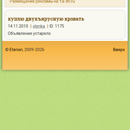
Размещение рекламы на Ya-dn.ru
Контакты
куплю двухъярусную кровать
14.11.2010
|
olenka
|
ID: 1175
Объявление устарело
Войти
©
Eterion
, 2009-2026
Вверх