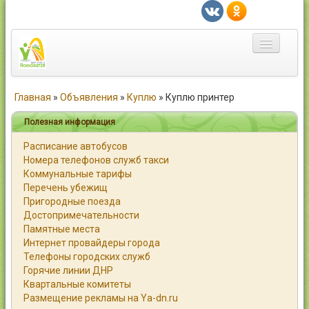
Главная
Главная
»
Объявления
»
Куплю
»
Куплю принтер
Город
Полезная информация
Расписание автобусов
Статьи
Номера телефонов служб такси
Коммунальные тарифы
Каталог
Перечень убежищ
Пригородные поезда
Справочник
Достопримечательности
Памятные места
Работа
Интернет провайдеры города
Телефоны городских служб
Объявления
Горячие линии ДНР
Квартальные комитеты
Помощь
Размещение рекламы на Ya-dn.ru