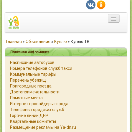
Главная
Главная
»
Объявления
»
Куплю
»
Куплю ТВ
Город
Полезная информация
Расписание автобусов
Статьи
Номера телефонов служб такси
Коммунальные тарифы
Каталог
Перечень убежищ
Пригородные поезда
Справочник
Достопримечательности
Памятные места
Работа
Интернет провайдеры города
Телефоны городских служб
Объявления
Горячие линии ДНР
Квартальные комитеты
Помощь
Размещение рекламы на Ya-dn.ru