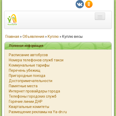
Главная
Главная
»
Объявления
»
Куплю
»
Куплю весы
Город
Полезная информация
Расписание автобусов
Статьи
Номера телефонов служб такси
Коммунальные тарифы
Каталог
Перечень убежищ
Пригородные поезда
Справочник
Достопримечательности
Памятные места
Работа
Интернет провайдеры города
Телефоны городских служб
Объявления
Горячие линии ДНР
Квартальные комитеты
Помощь
Размещение рекламы на Ya-dn.ru