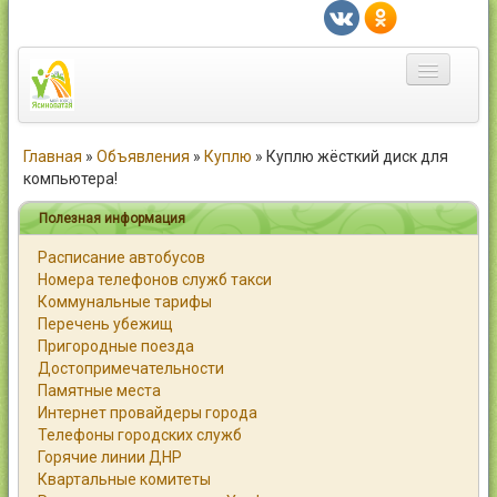
Главная
Главная
»
Объявления
»
Куплю
»
Куплю жёсткий диск для
компьютера!
Город
Полезная информация
Статьи
Расписание автобусов
Номера телефонов служб такси
Каталог
Коммунальные тарифы
Перечень убежищ
Справочник
Пригородные поезда
Достопримечательности
Работа
Памятные места
Интернет провайдеры города
Объявления
Телефоны городских служб
Горячие линии ДНР
Помощь
Квартальные комитеты