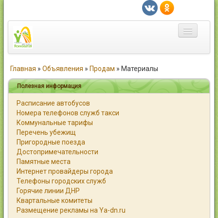
Главная
Главная
»
Объявления
»
Продам
»
Материалы
Город
Полезная информация
Расписание автобусов
Статьи
Номера телефонов служб такси
Коммунальные тарифы
Каталог
Перечень убежищ
Пригородные поезда
Справочник
Достопримечательности
Памятные места
Работа
Интернет провайдеры города
Телефоны городских служб
Объявления
Горячие линии ДНР
Квартальные комитеты
Помощь
Размещение рекламы на Ya-dn.ru