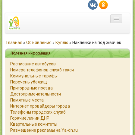
Главная
Главная
»
Объявления
»
Куплю
»
Наклейки из под жвачек
Город
Полезная информация
Расписание автобусов
Статьи
Номера телефонов служб такси
Коммунальные тарифы
Каталог
Перечень убежищ
Пригородные поезда
Справочник
Достопримечательности
Памятные места
Работа
Интернет провайдеры города
Телефоны городских служб
Объявления
Горячие линии ДНР
Квартальные комитеты
Помощь
Размещение рекламы на Ya-dn.ru