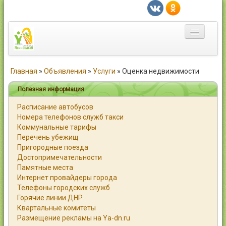
Главная
Главная
»
Объявления
»
Услуги
»
Оценка недвижимости
Город
Полезная информация
Расписание автобусов
Статьи
Номера телефонов служб такси
Коммунальные тарифы
Каталог
Перечень убежищ
Пригородные поезда
Справочник
Достопримечательности
Памятные места
Работа
Интернет провайдеры города
Телефоны городских служб
Объявления
Горячие линии ДНР
Квартальные комитеты
Помощь
Размещение рекламы на Ya-dn.ru