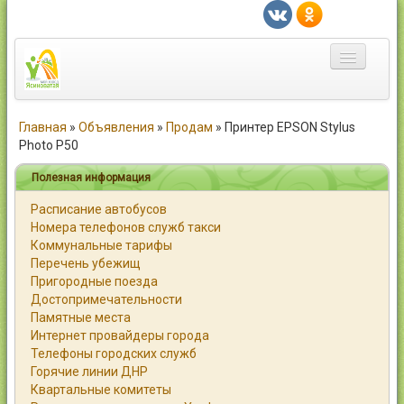
Главная
Главная
»
Объявления
»
Продам
»
Принтер EPSON Stylus
Photo Р50
Город
Полезная информация
Статьи
Расписание автобусов
Номера телефонов служб такси
Каталог
Коммунальные тарифы
Перечень убежищ
Справочник
Пригородные поезда
Достопримечательности
Работа
Памятные места
Интернет провайдеры города
Объявления
Телефоны городских служб
Горячие линии ДНР
Помощь
Квартальные комитеты