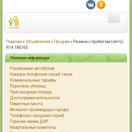
Главная
Главная
»
Объявления
»
Продам
»
Резина с пробегом (лето)
R14 185/65
Город
Полезная информация
Статьи
Расписание автобусов
Номера телефонов служб такси
Каталог
Коммунальные тарифы
Перечень убежищ
Справочник
Пригородные поезда
Достопримечательности
Работа
Памятные места
Интернет провайдеры города
Объявления
Телефоны городских служб
Горячие линии ДНР
Помощь
Квартальные комитеты