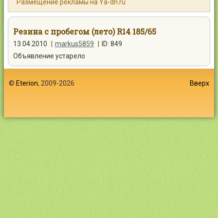
Размещение рекламы на Ya-dn.ru
Контакты
Резина с пробегом (лето) R14 185/65
13.04.2010
|
markus5859
|
ID: 849
Объявление устарело
Войти
©
Eterion
, 2009-2026
Вверх