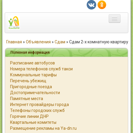
Главная
Главная
»
Объявления
»
Сдам
»
Сдам 2-х комнатную квартиру
Город
Полезная информация
Расписание автобусов
Статьи
Номера телефонов служб такси
Коммунальные тарифы
Каталог
Перечень убежищ
Пригородные поезда
Справочник
Достопримечательности
Памятные места
Работа
Интернет провайдеры города
Телефоны городских служб
Объявления
Горячие линии ДНР
Квартальные комитеты
Помощь
Размещение рекламы на Ya-dn.ru